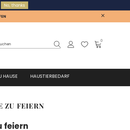
No, thanks
{{currency}}{{discount}} undefined
FEN
View Cart
0
U HAUSE
HAUSTIERBEDARF
E ZU FEIERN
u feiern