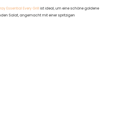
ray Essential Every Grill
ist ideal, um eine schöne goldene
nden Salat, angemacht mit einer spritzigen