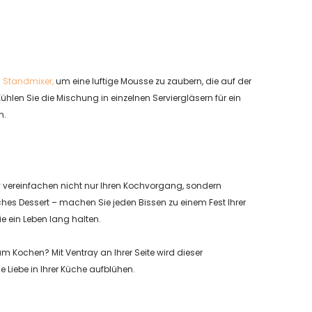
d Standmixer,
um eine luftige Mousse zu zaubern, die auf der
hlen Sie die Mischung in einzelnen Serviergläsern für ein
n.
y vereinfachen nicht nur Ihren Kochvorgang, sondern
es Dessert – machen Sie jeden Bissen zu einem Fest Ihrer
e ein Leben lang halten.
m Kochen? Mit Ventray an Ihrer Seite wird dieser
e Liebe in Ihrer Küche aufblühen.