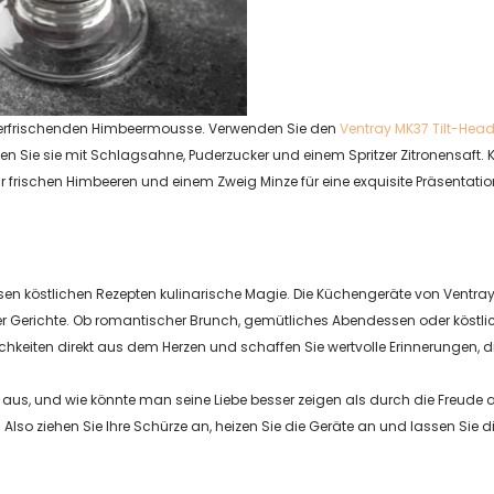
d erfrischenden Himbeermousse. Verwenden Sie den
Ventray MK37 Tilt-Hea
n Sie sie mit Schlagsahne, Puderzucker und einem Spritzer Zitronensaft. Kü
aar frischen Himbeeren und einem Zweig Minze für eine exquisite Präsentatio
sen köstlichen Rezepten kulinarische Magie. Die Küchengeräte von Ventra
 Gerichte. Ob romantischer Brunch, gemütliches Abendessen oder köstlich
hkeiten direkt aus dem Herzen und schaffen Sie wertvolle Erinnerungen, di
aus, und wie könnte man seine Liebe besser zeigen als durch die Freude a
lso ziehen Sie Ihre Schürze an, heizen Sie die Geräte an und lassen Sie di